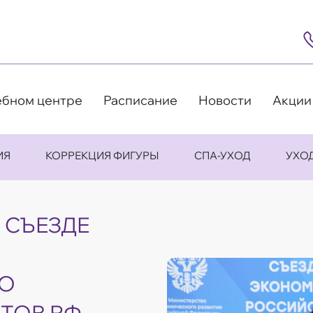
8
(4
5
63
9
ебном центре
Расписание
Новости
Акции
ИЯ
КОРРЕКЦИЯ ФИГУРЫ
СПА-УХОД
УХО
I СЪЕЗДЕ
О