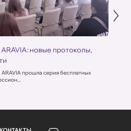
 ARAVIA: новые протоколы,
Летн
ти
ARAV
в ARAVIA прошла серия бесплатных
В сет
ссион...
летних
КОНТАКТЫ