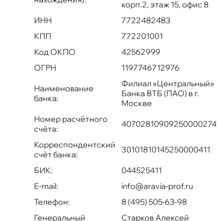
корп.2, этаж 15, офис 8
ИНН
7722482483
КПП
772201001
Код ОКПО
42562999
ОГРН
1197746712976
Филиал «Центральный»
Наименование
Банка ВТБ (ПАО) в г.
банка:
Москве
Номер расчётного
40702810909250000274
счёта:
Корреспондентский
30101810145250000411
счёт банка:
БИК:
044525411
E-mail:
info@aravia-prof.ru
Телефон:
8 (495) 505-63-98
Генеральный
Старков Алексей