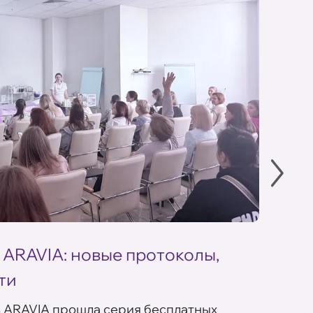
 ARAVIA: новые протоколы,
Летн
ти
ARAV
в ARAVIA прошла серия бесплатных
В сет