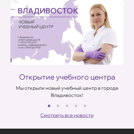
Открытие учебного центра
Мы открыли новый учебный центр в городе
Владивосток!
В
ов
Смотреть все новости