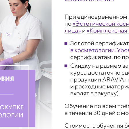
При единовременном 
по
«Эстетической кос
лица»
и
«Комплексная 
Золотой сертифика
в косметологии. Ур
сертификатам, по п
Скидку на размер за
курса достаточно с
продукции ARAVIA н
и расходные материа
входят в закупку).
Обучение по всем трё
в течение 30 дней с м
Стоимость обучения б