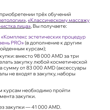
приобретении трёх обучений
метологии»
,
«Классическому массажу
чистка лица»
, Вы получаете:
т
«Комплекс эстетических процедур
овень PRO»
(в дополнение к другим
ройденным курсам);
купки: вместо 98 000 AMD за три
делать закупку любой косметической
а сумму от 83 000 AMD (аксессуары
лы не входят в закупку, наборы
м курсам необходимо пройти
омента закупки.
ез закупки — 41 000 AMD.